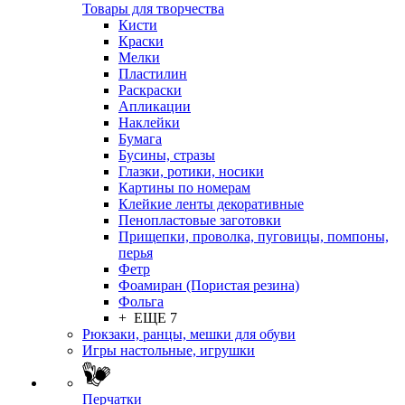
Товары для творчества
Кисти
Краски
Мелки
Пластилин
Раскраски
Апликации
Наклейки
Бумага
Бусины, стразы
Глазки, ротики, носики
Картины по номерам
Клейкие ленты декоративные
Пенопластовые заготовки
Прищепки, проволка, пуговицы, помпоны,
перья
Фетр
Фоамиран (Пористая резина)
Фольга
+ ЕЩЕ 7
Рюкзаки, ранцы, мешки для обуви
Игры настольные, игрушки
Перчатки