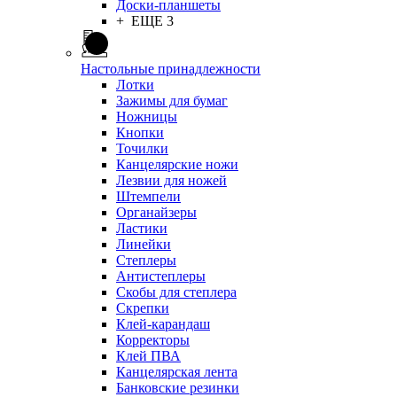
Доски-планшеты
+ ЕЩЕ 3
Настольные принадлежности
Лотки
Зажимы для бумаг
Ножницы
Кнопки
Точилки
Канцелярские ножи
Лезвии для ножей
Штемпели
Органайзеры
Ластики
Линейки
Степлеры
Антистеплеры
Скобы для степлера
Скрепки
Клей-карандаш
Корректоры
Клей ПВА
Канцелярская лента
Банковские резинки