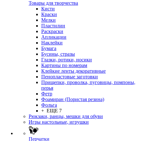
Товары для творчества
Кисти
Краски
Мелки
Пластилин
Раскраски
Апликации
Наклейки
Бумага
Бусины, стразы
Глазки, ротики, носики
Картины по номерам
Клейкие ленты декоративные
Пенопластовые заготовки
Прищепки, проволка, пуговицы, помпоны,
перья
Фетр
Фоамиран (Пористая резина)
Фольга
+ ЕЩЕ 7
Рюкзаки, ранцы, мешки для обуви
Игры настольные, игрушки
Перчатки