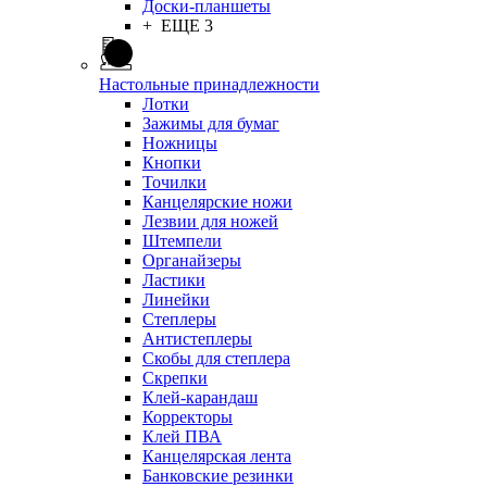
Доски-планшеты
+ ЕЩЕ 3
Настольные принадлежности
Лотки
Зажимы для бумаг
Ножницы
Кнопки
Точилки
Канцелярские ножи
Лезвии для ножей
Штемпели
Органайзеры
Ластики
Линейки
Степлеры
Антистеплеры
Скобы для степлера
Скрепки
Клей-карандаш
Корректоры
Клей ПВА
Канцелярская лента
Банковские резинки