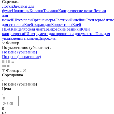
Скрепки
Лотки
Зажимы для
бумаг
Ножницы
Кнопки
Точилки
Канцелярские ножи
Лезвии
для
ножей
Штемпели
Органайзеры
Ластики
Линейки
Степлеры
Антис
для степлера
Клей-карандаш
Корректоры
Клей
ПВА
Канцелярская лента
Банковские резинки
Клей
канцелярский
Инструмент для прошивки документов
Гель для
увлажнения пальцев
Дыроколы
Фильтр
По умолчанию (убывание)
По цене (убывание)
По цене (возрастание)
Фильтр
Сортировка
По цене (убывание)
Цена
0
62