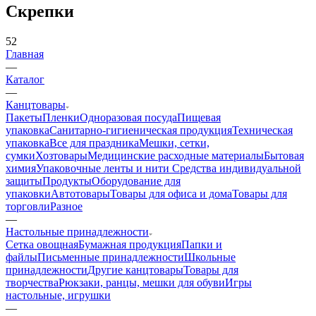
Скрепки
52
Главная
—
Каталог
—
Канцтовары
Пакеты
Пленки
Одноразовая посуда
Пищевая
упаковка
Санитарно-гигиеническая продукция
Техническая
упаковка
Все для праздника
Мешки, сетки,
сумки
Хозтовары
Медицинские расходные материалы
Бытовая
химия
Упаковочные ленты и нити
Средства индивидуальной
защиты
Продукты
Оборудование для
упаковки
Автотовары
Товары для офиса и дома
Товары для
торговли
Разное
—
Настольные принадлежности
Сетка овощная
Бумажная продукция
Папки и
файлы
Письменные принадлежности
Школьные
принадлежности
Другие канцтовары
Товары для
творчества
Рюкзаки, ранцы, мешки для обуви
Игры
настольные, игрушки
—