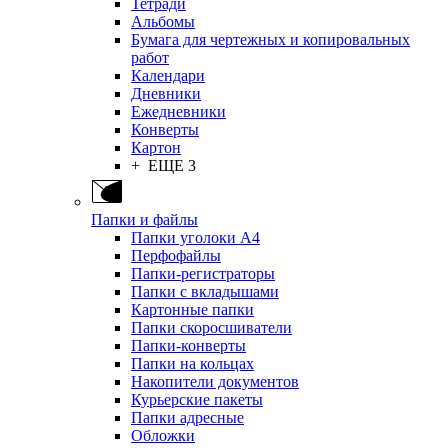
Тетради
Альбомы
Бумага для чертежных и копировальных
работ
Календари
Дневники
Ежедневники
Конверты
Картон
+ ЕЩЕ 3
Папки и файлы
Папки уголоки А4
Перфофайлы
Папки-регистраторы
Папки с вкладышами
Картонные папки
Папки скоросшиватели
Папки-конверты
Папки на кольцах
Накопители документов
Курьерские пакеты
Папки адресные
Обложки