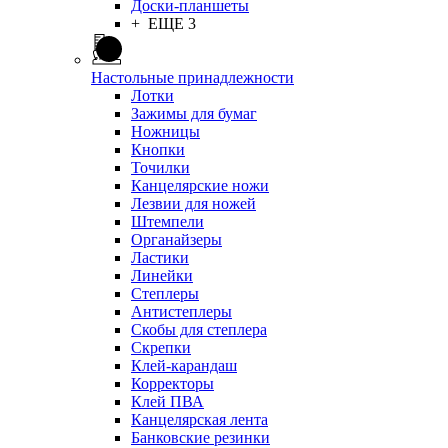
Доски-планшеты
+ ЕЩЕ 3
Настольные принадлежности
Лотки
Зажимы для бумаг
Ножницы
Кнопки
Точилки
Канцелярские ножи
Лезвии для ножей
Штемпели
Органайзеры
Ластики
Линейки
Степлеры
Антистеплеры
Скобы для степлера
Скрепки
Клей-карандаш
Корректоры
Клей ПВА
Канцелярская лента
Банковские резинки