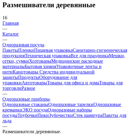
Размешиватели деревянные
16
Главная
—
Каталог
—
Одноразовая посуда
Пакеты
Пленки
Пищевая упаковка
Санитарно-гигиеническая
продукция
Техническая упаковка
Все для праздника
Мешки,
сетки, сумки
Хозтовары
Медицинские расходные
материалы
Бытовая химия
Упаковочные ленты и
нити
Канцтовары
Средства индивидуальной
защиты
Продукты
Оборудование для
упаковки
Автотовары
Товары для офиса и дома
Товары для
торговли
Разное
—
Одноразовые приборы
Одноразовые стаканы
Одноразовые тарелки
Одноразовые
креманки
ЭКО посуда
Одноразовые наборы
посуды
Трубочки
Пики
Зубочистки
Стек шампура
Пакеты для
льда
—
Размешиватели деревянные