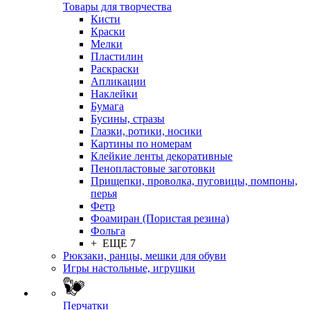
Товары для творчества
Кисти
Краски
Мелки
Пластилин
Раскраски
Апликации
Наклейки
Бумага
Бусины, стразы
Глазки, ротики, носики
Картины по номерам
Клейкие ленты декоративные
Пенопластовые заготовки
Прищепки, проволка, пуговицы, помпоны,
перья
Фетр
Фоамиран (Пористая резина)
Фольга
+ ЕЩЕ 7
Рюкзаки, ранцы, мешки для обуви
Игры настольные, игрушки
Перчатки