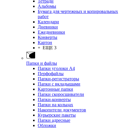
Тетради
Альбомы
Бумага для чертежных и копировальных
работ
Календари
Дневники
Ежедневники
Конверты
Картон
+ ЕЩЕ 3
Папки и файлы
Папки уголоки А4
Перфофайлы
Папки-регистраторы
Папки с вкладышами
Картонные папки
Папки скоросшиватели
Папки-конверты
Папки на кольцах
Накопители документов
Курьерские пакеты
Папки адресные
Обложки