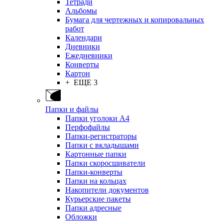
Тетради
Альбомы
Бумага для чертежных и копировальных
работ
Календари
Дневники
Ежедневники
Конверты
Картон
+ ЕЩЕ 3
Папки и файлы
Папки уголоки А4
Перфофайлы
Папки-регистраторы
Папки с вкладышами
Картонные папки
Папки скоросшиватели
Папки-конверты
Папки на кольцах
Накопители документов
Курьерские пакеты
Папки адресные
Обложки