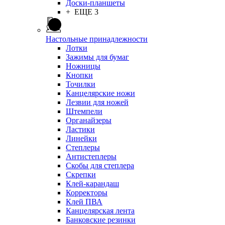
Доски-планшеты
+ ЕЩЕ 3
Настольные принадлежности
Лотки
Зажимы для бумаг
Ножницы
Кнопки
Точилки
Канцелярские ножи
Лезвии для ножей
Штемпели
Органайзеры
Ластики
Линейки
Степлеры
Антистеплеры
Скобы для степлера
Скрепки
Клей-карандаш
Корректоры
Клей ПВА
Канцелярская лента
Банковские резинки