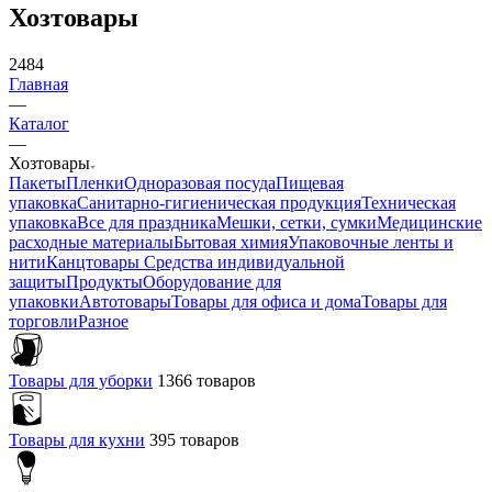
Хозтовары
2484
Главная
—
Каталог
—
Хозтовары
Пакеты
Пленки
Одноразовая посуда
Пищевая
упаковка
Санитарно-гигиеническая продукция
Техническая
упаковка
Все для праздника
Мешки, сетки, сумки
Медицинские
расходные материалы
Бытовая химия
Упаковочные ленты и
нити
Канцтовары
Средства индивидуальной
защиты
Продукты
Оборудование для
упаковки
Автотовары
Товары для офиса и дома
Товары для
торговли
Разное
Товары для уборки
1366 товаров
Товары для кухни
395 товаров