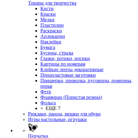
Товары для творчества
Кисти
Краски
Мелки
Пластилин
Раскраски
Апликации
Наклейки
Бумага
Бусины, стразы
Глазки, ротики, носики
Картины по номерам
Клейкие ленты декоративные
Пенопластовые заготовки
Прищепки, проволка, пуговицы, помпоны,
перья
Фетр
Фоамиран (Пористая резина)
Фольга
+ ЕЩЕ 7
Рюкзаки, ранцы, мешки для обуви
Игры настольные, игрушки
Перчатки