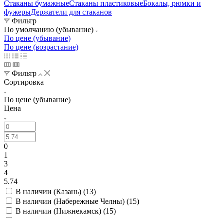
Стаканы бумажные
Стаканы пластиковые
Бокалы, рюмки и
фужеры
Держатели для стаканов
Фильтр
По умолчанию (убывание)
По цене (убывание)
По цене (возрастание)
Фильтр
Сортировка
По цене (убывание)
Цена
0
1
3
4
5.74
В наличии (Казань) (
13
)
В наличии (Набережные Челны) (
15
)
В наличии (Нижнекамск) (
15
)