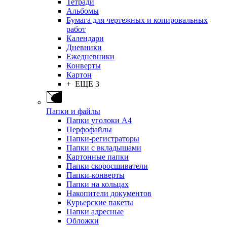
Тетради
Альбомы
Бумага для чертежных и копировальных
работ
Календари
Дневники
Ежедневники
Конверты
Картон
+ ЕЩЕ 3
Папки и файлы
Папки уголоки А4
Перфофайлы
Папки-регистраторы
Папки с вкладышами
Картонные папки
Папки скоросшиватели
Папки-конверты
Папки на кольцах
Накопители документов
Курьерские пакеты
Папки адресные
Обложки