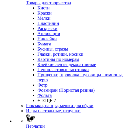
Товары для творчества
Кисти
Краски
Мелки
Пластилин
Раскраски
Апликации
Наклейки
Бумага
Бусины, стразы
Глазки, ротики, носики
Картины по номерам
Клейкие ленты декоративные
Пенопластовые заготовки
Прищепки, проволка, пуговицы, помпоны,
перья
Фетр
Фоамиран (Пористая резина)
Фольга
+ ЕЩЕ 7
Рюкзаки, ранцы, мешки для обуви
Игры настольные, игрушки
Перчатки