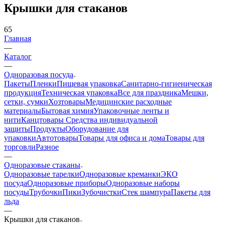
Крышки для стаканов
65
Главная
—
Каталог
—
Одноразовая посуда
Пакеты
Пленки
Пищевая упаковка
Санитарно-гигиеническая
продукция
Техническая упаковка
Все для праздника
Мешки,
сетки, сумки
Хозтовары
Медицинские расходные
материалы
Бытовая химия
Упаковочные ленты и
нити
Канцтовары
Средства индивидуальной
защиты
Продукты
Оборудование для
упаковки
Автотовары
Товары для офиса и дома
Товары для
торговли
Разное
—
Одноразовые стаканы
Одноразовые тарелки
Одноразовые креманки
ЭКО
посуда
Одноразовые приборы
Одноразовые наборы
посуды
Трубочки
Пики
Зубочистки
Стек шампура
Пакеты для
льда
—
Крышки для стаканов