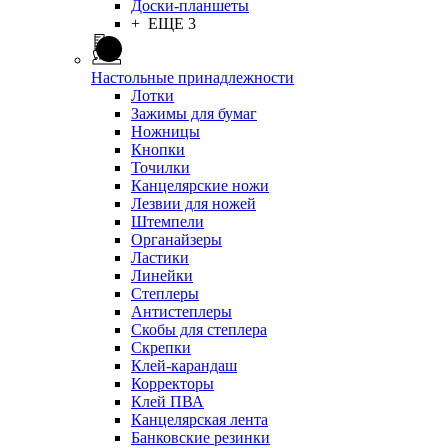
Доски-планшеты
+ ЕЩЕ 3
Настольные принадлежности
Лотки
Зажимы для бумаг
Ножницы
Кнопки
Точилки
Канцелярские ножи
Лезвии для ножей
Штемпели
Органайзеры
Ластики
Линейки
Степлеры
Антистеплеры
Скобы для степлера
Скрепки
Клей-карандаш
Корректоры
Клей ПВА
Канцелярская лента
Банковские резинки