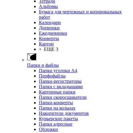
Тетради
Альбомы
Бумага для чертежных и копировальных
работ
Календари
Дневники
Ежедневники
Конверты
Картон
+ ЕЩЕ 3
Папки и файлы
Папки уголоки А4
Перфофайлы
Папки-регистраторы
Папки с вкладышами
Картонные папки
Папки скоросшиватели
Папки-конверты
Папки на кольцах
Накопители документов
Курьерские пакеты
Папки адресные
Обложки