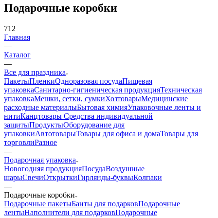
Подарочные коробки
712
Главная
—
Каталог
—
Все для праздника
Пакеты
Пленки
Одноразовая посуда
Пищевая
упаковка
Санитарно-гигиеническая продукция
Техническая
упаковка
Мешки, сетки, сумки
Хозтовары
Медицинские
расходные материалы
Бытовая химия
Упаковочные ленты и
нити
Канцтовары
Средства индивидуальной
защиты
Продукты
Оборудование для
упаковки
Автотовары
Товары для офиса и дома
Товары для
торговли
Разное
—
Подарочная упаковка
Новогодняя продукция
Посуда
Воздушные
шары
Свечи
Открытки
Гирлянды-буквы
Колпаки
—
Подарочные коробки
Подарочные пакеты
Банты для подарков
Подарочные
ленты
Наполнители для подарков
Подарочные