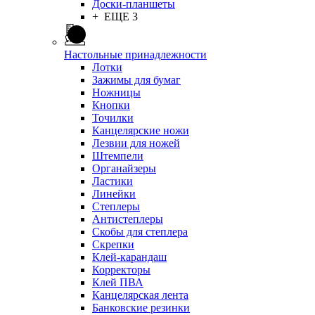
Доски-планшеты
+ ЕЩЕ 3
Настольные принадлежности
Лотки
Зажимы для бумаг
Ножницы
Кнопки
Точилки
Канцелярские ножи
Лезвии для ножей
Штемпели
Органайзеры
Ластики
Линейки
Степлеры
Антистеплеры
Скобы для степлера
Скрепки
Клей-карандаш
Корректоры
Клей ПВА
Канцелярская лента
Банковские резинки