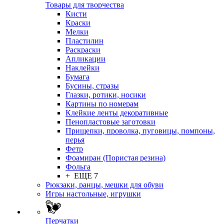
Товары для творчества
Кисти
Краски
Мелки
Пластилин
Раскраски
Апликации
Наклейки
Бумага
Бусины, стразы
Глазки, ротики, носики
Картины по номерам
Клейкие ленты декоративные
Пенопластовые заготовки
Прищепки, проволка, пуговицы, помпоны,
перья
Фетр
Фоамиран (Пористая резина)
Фольга
+ ЕЩЕ 7
Рюкзаки, ранцы, мешки для обуви
Игры настольные, игрушки
Перчатки