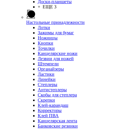
Доски-планшеты
+ ЕЩЕ 3
Настольные принадлежности
Лотки
Зажимы для бумаг
Ножницы
Кнопки
Точилки
Канцелярские ножи
Лезвии для ножей
Штемпели
Органайзеры
Ластики
Линейки
Степлеры
Антистеплеры
Скобы для степлера
Скрепки
Клей-карандаш
Корректоры
Клей ПВА
Канцелярская лента
Банковские резинки