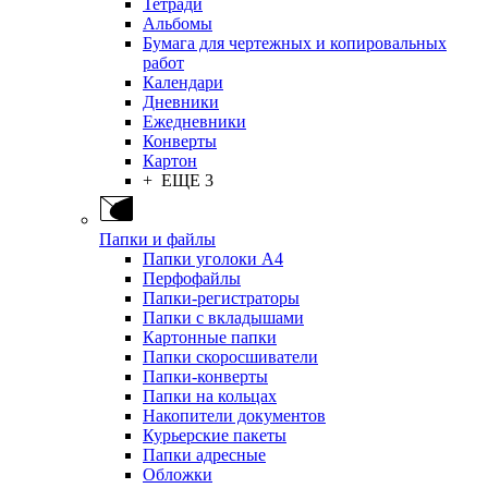
Тетради
Альбомы
Бумага для чертежных и копировальных
работ
Календари
Дневники
Ежедневники
Конверты
Картон
+ ЕЩЕ 3
Папки и файлы
Папки уголоки А4
Перфофайлы
Папки-регистраторы
Папки с вкладышами
Картонные папки
Папки скоросшиватели
Папки-конверты
Папки на кольцах
Накопители документов
Курьерские пакеты
Папки адресные
Обложки