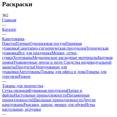
Раскраски
362
Главная
—
Каталог
—
Канцтовары
Пакеты
Пленки
Одноразовая посуда
Пищевая
упаковка
Санитарно-гигиеническая продукция
Техническая
упаковка
Все для праздника
Мешки, сетки,
сумки
Хозтовары
Медицинские расходные материалы
Бытовая
химия
Упаковочные ленты и нити
Средства индивидуальной
защиты
Продукты
Оборудование для
упаковки
Автотовары
Товары для офиса и дома
Товары для
торговли
Разное
—
Товары для творчества
Сетка овощная
Бумажная продукция
Папки и
файлы
Настольные принадлежности
Письменные
принадлежности
Школьные принадлежности
Другие
канцтовары
Рюкзаки, ранцы, мешки для обуви
Игры
настольные, игрушки
—