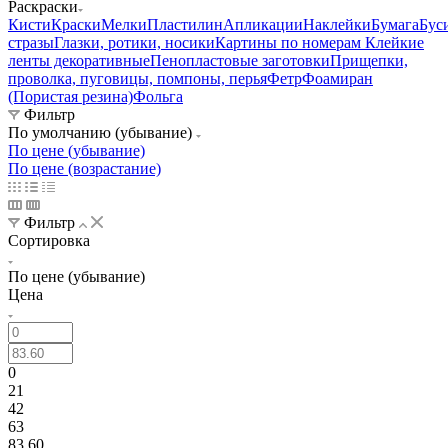
Раскраски
Кисти
Краски
Мелки
Пластилин
Апликации
Наклейки
Бумага
Бус
стразы
Глазки, ротики, носики
Картины по номерам
Клейкие
ленты декоративные
Пенопластовые заготовки
Прищепки,
проволка, пуговицы, помпоны, перья
Фетр
Фоамиран
(Пористая резина)
Фольга
Фильтр
По умолчанию (убывание)
По цене (убывание)
По цене (возрастание)
Фильтр
Сортировка
По цене (убывание)
Цена
0
21
42
63
83.60