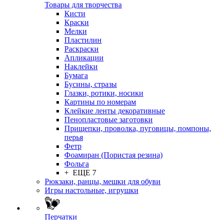
Товары для творчества
Кисти
Краски
Мелки
Пластилин
Раскраски
Апликации
Наклейки
Бумага
Бусины, стразы
Глазки, ротики, носики
Картины по номерам
Клейкие ленты декоративные
Пенопластовые заготовки
Прищепки, проволка, пуговицы, помпоны,
перья
Фетр
Фоамиран (Пористая резина)
Фольга
+ ЕЩЕ 7
Рюкзаки, ранцы, мешки для обуви
Игры настольные, игрушки
Перчатки