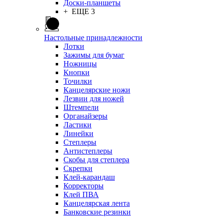
Доски-планшеты
+ ЕЩЕ 3
Настольные принадлежности
Лотки
Зажимы для бумаг
Ножницы
Кнопки
Точилки
Канцелярские ножи
Лезвии для ножей
Штемпели
Органайзеры
Ластики
Линейки
Степлеры
Антистеплеры
Скобы для степлера
Скрепки
Клей-карандаш
Корректоры
Клей ПВА
Канцелярская лента
Банковские резинки