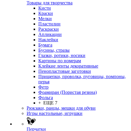
Товары для творчества
Кисти
Краски
Мелки
Пластилин
Раскраски
Апликации
Наклейки
Бумага
Бусины, стразы
Глазки, ротики, носики
Картины по номерам
Клейкие ленты декоративные
Пенопластовые заготовки
Прищепки, проволка, пуговицы, помпоны,
перья
Фетр
Фоамиран (Пористая резина)
Фольга
+ ЕЩЕ 7
Рюкзаки, ранцы, мешки для обуви
Игры настольные, игрушки
Перчатки