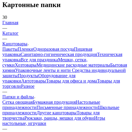
Картонные папки
30
Главная
—
Каталог
—
Канцтовары
Пакеты
Пленки
Одноразовая посуда
Пищевая
упаковка
Санитарно-гигиеническая продукция
Техническая
упаковка
Все для праздника
Мешки, сетки,
сумки
Хозтовары
Медицинские расходные материалы
Бытовая
химия
Упаковочные ленты и нити
Средства индивидуальной
защиты
Продукты
Оборудование для
упаковки
Автотовары
Товары для офиса и дома
Товары для
торговли
Разное
—
Папки и файлы
Сетка овощная
Бумажная продукция
Настольные
принадлежности
Письменные принадлежности
Школьные
принадлежности
Другие канцтовары
Товары для
творчества
Рюкзаки, ранцы, мешки для обуви
Игры
настольные, игрушки
—