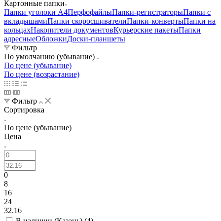
Картонные папки
Папки уголоки А4
Перфофайлы
Папки-регистраторы
Папки с
вкладышами
Папки скоросшиватели
Папки-конверты
Папки на
кольцах
Накопители документов
Курьерские пакеты
Папки
адресные
Обложки
Доски-планшеты
Фильтр
По умолчанию (убывание)
По цене (убывание)
По цене (возрастание)
Фильтр
Сортировка
По цене (убывание)
Цена
0
8
16
24
32.16
В наличии (Казань) (
4
)