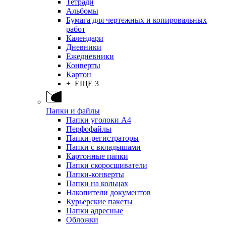
Тетради
Альбомы
Бумага для чертежных и копировальных
работ
Календари
Дневники
Ежедневники
Конверты
Картон
+ ЕЩЕ 3
Папки и файлы
Папки уголоки А4
Перфофайлы
Папки-регистраторы
Папки с вкладышами
Картонные папки
Папки скоросшиватели
Папки-конверты
Папки на кольцах
Накопители документов
Курьерские пакеты
Папки адресные
Обложки