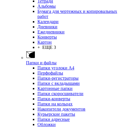
Тетради
Альбомы
Бумага для чертежных и копировальных
работ
Календари
Дневники
Ежедневники
Конверты
Картон
+ ЕЩЕ 3
Папки и файлы
Папки уголоки А4
Перфофайлы
Папки-регистраторы
Папки с вкладышами
Картонные папки
Папки скоросшиватели
Папки-конверты
Папки на кольцах
Накопители документов
Курьерские пакеты
Папки адресные
Обложки