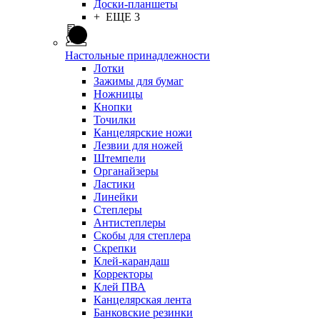
Доски-планшеты
+ ЕЩЕ 3
Настольные принадлежности
Лотки
Зажимы для бумаг
Ножницы
Кнопки
Точилки
Канцелярские ножи
Лезвии для ножей
Штемпели
Органайзеры
Ластики
Линейки
Степлеры
Антистеплеры
Скобы для степлера
Скрепки
Клей-карандаш
Корректоры
Клей ПВА
Канцелярская лента
Банковские резинки