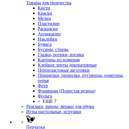
Товары для творчества
Кисти
Краски
Мелки
Пластилин
Раскраски
Апликации
Наклейки
Бумага
Бусины, стразы
Глазки, ротики, носики
Картины по номерам
Клейкие ленты декоративные
Пенопластовые заготовки
Прищепки, проволка, пуговицы, помпоны,
перья
Фетр
Фоамиран (Пористая резина)
Фольга
+ ЕЩЕ 7
Рюкзаки, ранцы, мешки для обуви
Игры настольные, игрушки
Перчатки