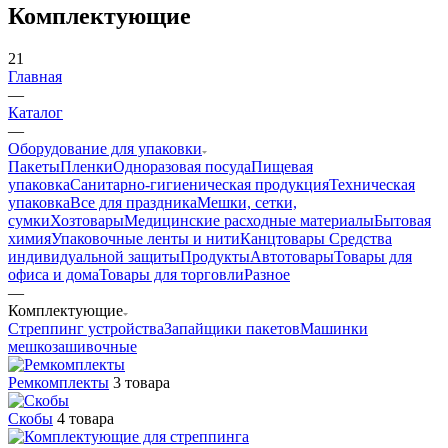
Комплектующие
21
Главная
—
Каталог
—
Оборудование для упаковки
Пакеты
Пленки
Одноразовая посуда
Пищевая
упаковка
Санитарно-гигиеническая продукция
Техническая
упаковка
Все для праздника
Мешки, сетки,
сумки
Хозтовары
Медицинские расходные материалы
Бытовая
химия
Упаковочные ленты и нити
Канцтовары
Средства
индивидуальной защиты
Продукты
Автотовары
Товары для
офиса и дома
Товары для торговли
Разное
—
Комплектующие
Стреппинг устройства
Запайщики пакетов
Машинки
мешкозашивочные
Ремкомплекты
3 товара
Скобы
4 товара